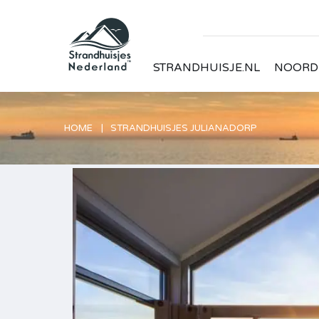
STRANDHUISJE.NL
NOORD
HOME
STRANDHUISJES JULIANADORP