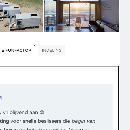
TE FUNFACTOR
INDELING
R
vrijblijvend aan ⛱️
ting
voor
snelle beslissers
die
begin van
 huisje óp het strand willen! Vraag er