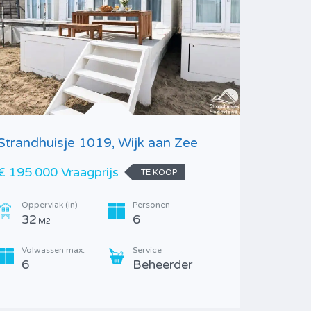
Strandhuisje 1019, Wijk aan Zee
Splinter
aan Zee
€ 195.000 Vraagprijs
TE KOOP
€ 275.00
Oppervlak (in)
Personen
32
6
M2
Opperv
32
M
Volwassen max.
Service
6
Beheerder
Volwa
6