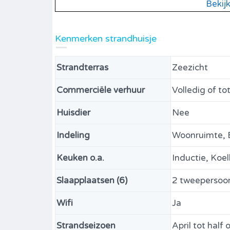
Bekij
Kenmerken strandhuisje
Strandterras
Zeezicht
Commerciële verhuur
Volledig of to
Huisdier
Nee
Indeling
Woonruimte, 
Keuken o.a.
Inductie, Koe
Slaapplaatsen (6)
2 tweepersoo
Wifi
Ja
Strandseizoen
April tot half