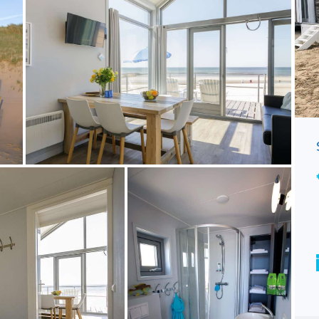
Splinternieuw Strandhuisje – Wijk
aan Zee
€ 275.000 Vraagprijs
TE KOOP
Oppervlak (in)
Personen
32
6
M²
Volwassen max.
Service
6
Strandorg.