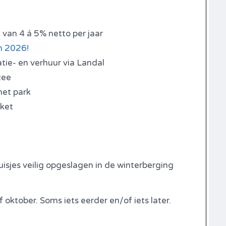
 van 4 á 5% netto per jaar
in 2026!
tie- en verhuur via Landal
zee
het park
kket
%
sjes veilig opgeslagen in de winterberging
f oktober. Soms iets eerder en/of iets later.