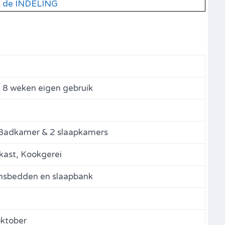
k de INDELING
t 8 weken eigen gebruik
Badkamer & 2 slaapkamers
lkast, Kookgerei
nsbedden en slaapbank
 oktober