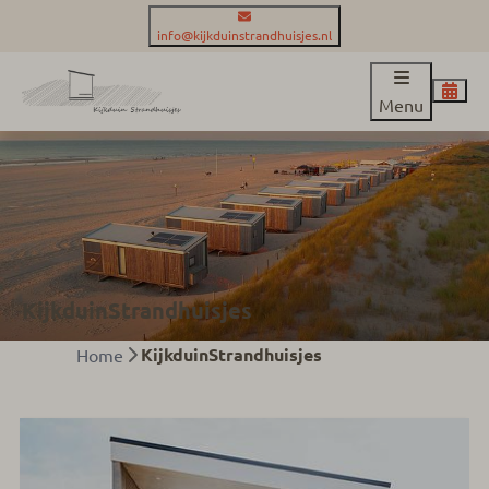
info@kijkduinstrandhuisjes.nl
Menu
KijkduinStrandhuisjes
KijkduinStrandhuisjes
Home