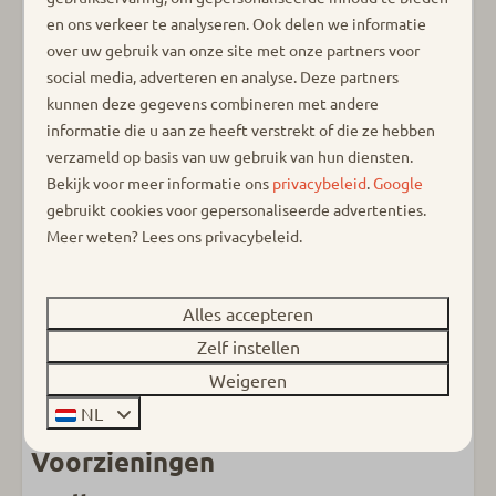
strandhuisjes zijn te huur voor een weekend of
en ons verkeer te analyseren. Ook delen we informatie
midweek, maar ook per week (max. 3). Parkeren is
over uw gebruik van onze site met onze partners voor
gratis en kan op de openbare parkeerplaats, op ca. 5
social media, adverteren en analyse. Deze partners
minuten lopen van de strandhuisjes. Voor de bagage
kunnen deze gegevens combineren met andere
kunt u, indien gewenst, een bolderkar lenen. De
informatie die u aan ze heeft verstrekt of die ze hebben
strandhuisjes beschikken over zonnepanelen en wifi en
verzameld op basis van uw gebruik van hun diensten.
zijn verder ingericht met oa smart tv, magnetron
Bekijk voor meer informatie ons
privacybeleid
.
Google
waterkoker en koffie-cup machine. De huisjes zijn
gebruikt cookies voor gepersonaliseerde advertenties.
Meer weten? Lees ons privacybeleid.
rookvrij en huisdieren zijn niet toegestaan.
Tijdens uw verblijf geniet u van de exclusieve
hotelservice met o.a. opgemaakte bedden, bad- &
Alles accepteren
bedlinnen, een Coffee & Tea pakket, een
Zelf instellen
welkomstpakket en een complete eindschoonmaak.
Weigeren
NL
Voorzieningen