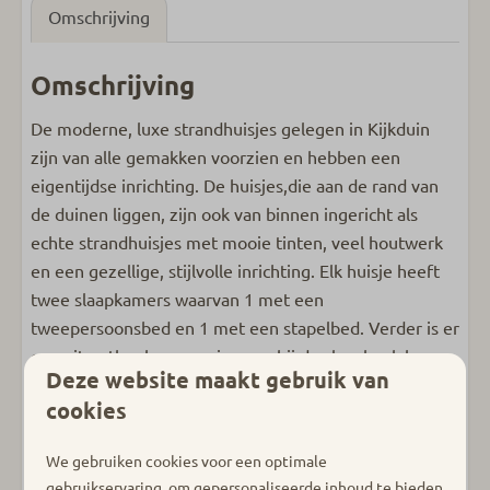
Omschrijving
Omschrijving
De moderne, luxe strandhuisjes gelegen in Kijkduin
zijn van alle gemakken voorzien en hebben een
eigentijdse inrichting. De huisjes,die aan de rand van
de duinen liggen, zijn ook van binnen ingericht als
echte strandhuisjes met mooie tinten, veel houtwerk
en een gezellige, stijlvolle inrichting. Elk huisje heeft
twee slaapkamers waarvan 1 met een
tweepersoonsbed en 1 met een stapelbed. Verder is er
een zit-eethoek aanwezig, waarbij de slaapbank kan
Deze website maakt gebruik van
worden gebruikt als 5e slaapplek voor een kind ( tot 12
cookies
jaar), een kitchenette en een badkamer met douche,
wc en wasmeubel. De overdekte veranda geeft veel
We gebruiken cookies voor een optimale
privacy met fantastisch vrij uitzicht op zee. De
gebruikservaring, om gepersonaliseerde inhoud te bieden