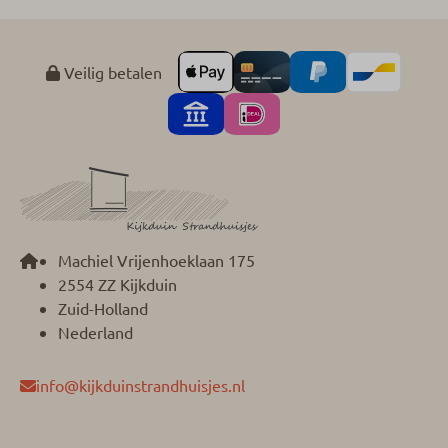
Kinderstoel
Wassen en drogen
Veilig betalen
Droogrek
Entertainment
Smart TV
Wifi: Gratis
Machiel Vrijenhoeklaan 175
Keuken
2554 ZZ Kijkduin
Zuid-Holland
Koffiecupmachine
Nederland
Pannen
Bestek
info@kijkduinstrandhuisjes.nl
Eettafel
Borden